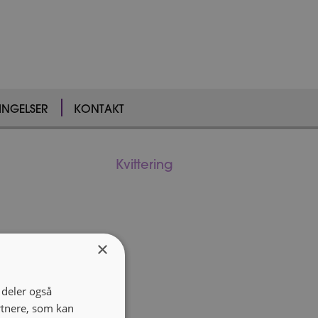
INGELSER
KONTAKT
Kvittering
×
i deler også
rtnere, som kan