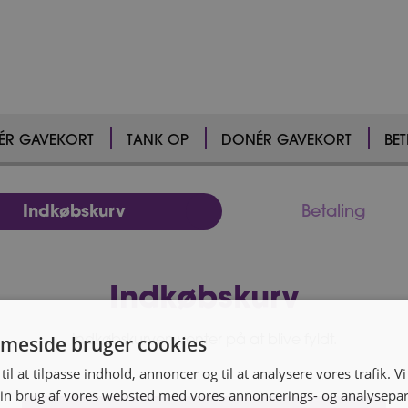
VÉR GAVEKORT
TANK OP
DONÉR GAVEKORT
BET
Indkøbskurv
Betaling
Indkøbskurv
meside bruger cookies
Indkøbskurven venter på at blive fyldt.
til at tilpasse indhold, annoncer og til at analysere vores trafik. V
in brug af vores websted med vores annoncerings- og analysepa