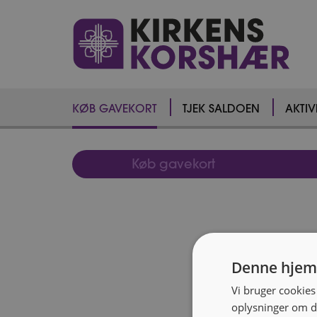
KØB GAVEKORT
TJEK SALDOEN
AKTI
Køb gavekort
Denne hjem
Vi bruger cookies 
oplysninger om d