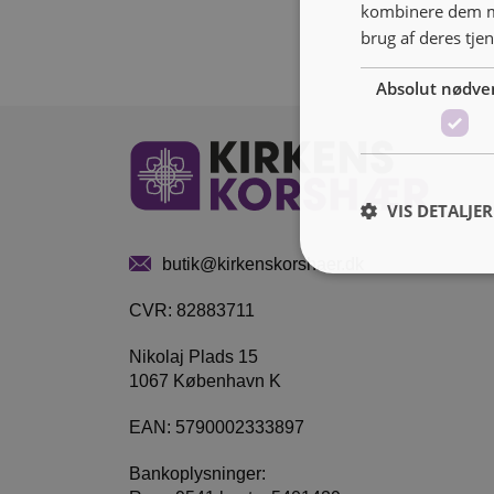
kombinere dem me
brug af deres tje
Absolut nødve
VIS DETALJER
butik@kirkenskorshaer.dk
CVR: 82883711
Nikolaj Plads 15
1067 København K
EAN: 5790002333897
Bankoplysninger: