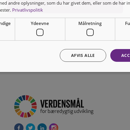
d andre oplysninger, som du har givet dem, eller som de har in
Gå til forsiden
nester.
Privatlivspolitik
ndige
Ydeevne
Målretning
Fu
AFVIS ALLE
ACC